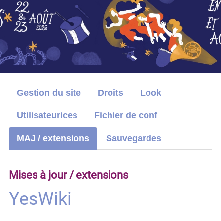
Gestion du site
Droits
Look
Utilisateurices
Fichier de conf
MAJ / extensions
Sauvegardes
Mises à jour / extensions
YesWiki