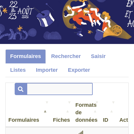
Formulaires
Rechercher
Saisir
Listes
Importer
Exporter
Formats
de
Formulaires
Fiches
données
ID
Actio