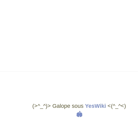
(>^_^)> Galope sous
YesWiki
<(^_^<)
🏟