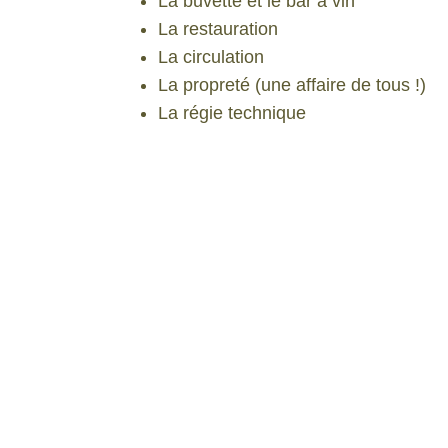
La buvette et le bar à vin
La restauration
La circulation
La propreté (une affaire de tous !)
La régie technique