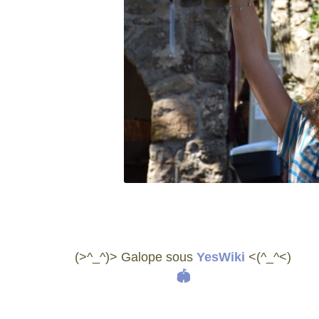
(>^_^)> Galope sous
YesWiki
<(^_^<)
🏟