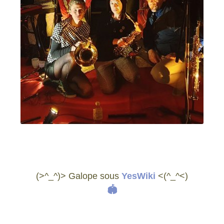
(>^_^)> Galope sous
YesWiki
<(^_^<)
🏟