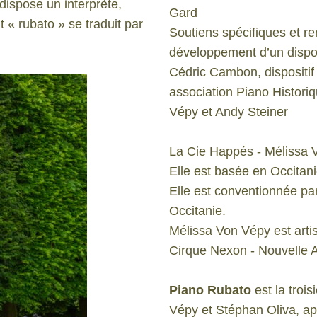
dispose un interprète,
Gard
t « rubato » se traduit par
Soutiens spécifiques et r
développement d’un dispos
Cédric Cambon, dispositif 
association Piano Histor
Vépy et Andy Steiner
La Cie Happés - Mélissa V
Elle est basée en Occitani
Elle est conventionnée pa
Occitanie.
Mélissa Von Vépy est arti
Cirque Nexon - Nouvelle 
Piano Rubato
est la tro
Vépy et Stéphan Oliva, aprè