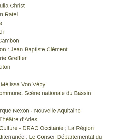
ulia Christ
n Ratel
e
di
c Cambon
ion : Jean-Baptiste Clément
rie Greffier
uton
- Mélissa Von Vépy
Commune, Scène nationale du Bassin
cirque Nexon - Nouvelle Aquitaine
Théâtre d’Arles
a Culture - DRAC Occitanie ; La Région
iterranée ; Le Conseil Départemental du