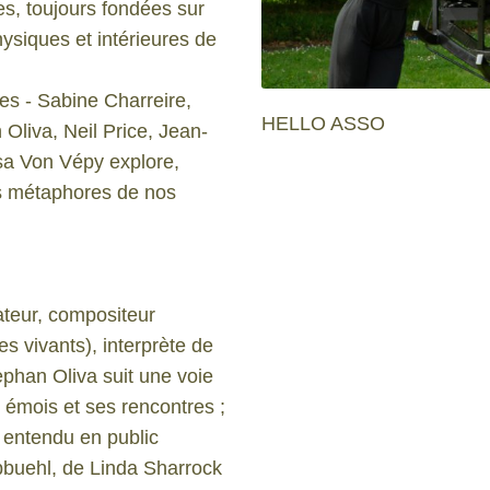
es, toujours fondées sur
ysiques et intérieures de
ues - Sabine Charreire,
HELLO ASSO
liva, Neil Price, Jean-
sa Von Vépy explore,
es métaphores de nos
ateur, compositeur
es vivants), interprète de
phan Oliva suit une voie
s émois et ses rencontres ;
t entendu en public
bbuehl, de Linda Sharrock