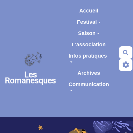
Aller au contenu principal
Accueil
Festival
Saison
L'association
R
Infos pratiques
Les
Archives
Romanesques
Communication