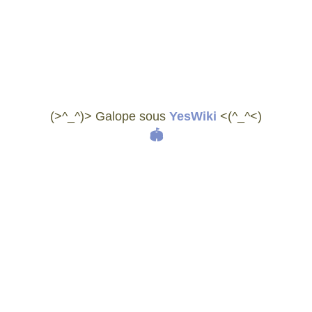
(>^_^)> Galope sous
YesWiki
<(^_^<)
🏟