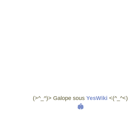
(>^_^)> Galope sous
YesWiki
<(^_^<)
🏟